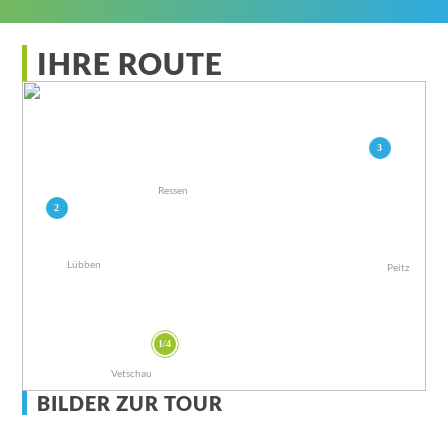
IHRE ROUTE
3
Ressen
2
Lübben
Peitz
1/4
Vetschau
BILDER ZUR TOUR