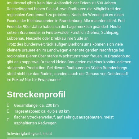
Im Himmel gibt’s kein Bier. Anlässlich der Feiern zu 500 Jahren
Reinheitsgebot haben Sie auf zwei Radtouren die Möglichkeit den
regionalen Gerstensaft zu probieren. Nach der Wende gab es einen
Exodus der Kleinbrauereien in Brandenburg. Alle machten dicht. Erst
Ende der 90er-Jahre habe sich die Lage merklich geändert. Heute
setzen Braumeister in Finsterwalde, Fürstlich Drehna, Schlepzig,
Lübbenau, Neuzelle oder Drebkau ihre Sude an.
Trotz des bundesweit rückläufigen Bierkonsums können sich viele
kleinere Brauereien im Land wegen einer steigenden Nachfrage bei
regionalen Bieren über starke Wachstumsraten freuen. In Brandenburg
gibt es knapp zwei Dutzend kleine Brauereien mit einer kontinuierlichen
steigender Produktion. Bei diesen Radtouren im Süden Brandenburgs
steht nicht nur das Radeln, sondern auch der Genuss von Gerstensaft
im Fokus! Nur für Erwachsene!
Streckenprofil
Gesamtlänge: ca. 200 km
Tagesetappen: ca. 40 bis 80 km
flacher Streckenverlauf, auf sehr gut ausgebauten, meist
asphaltierten Radwegen
Schwierigkeitsgrad: leicht